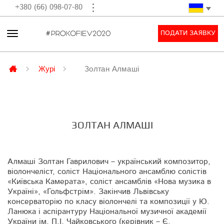
+380 (66) 098-07-80
ПОДАТИ ЗАЯВКУ
Журі
Золтан Алмаші
ЗОЛТАН АЛМАШІ
Алмаші Золтан Гаврилович – український композитор,
віолончеліст, соліст Національного ансамблю солістів
«Київська Камерата», соліст ансамблів «Нова музика в
Україні», «Гольфстрім». Закінчив Львівську
консерваторію по класу віолончелі та композиції у Ю.
Ланюка і аспірантуру Національної музичної академії
України ім. П.І. Чайковського (керівник – Є.