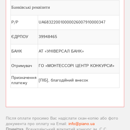
Банківські реквізити
Р/Р
UA683220010000026007910000347
ЄДРПОУ
39948465
БАНК
АТ «УНІВЕРСАЛ БАНК»
Отримувач
ГО «МОНТЕССОРІ ЦЕНТР КОНКУРСИ»
Призначення
[ПІБ], благодійний внесок
платежу
Після оплати просимо Вас надіслати скан-копію або фото
документа про оплату на Email:
info@piano.ua
Примітка.
Всеукраїнський відкритий конкурс ім. С.С.