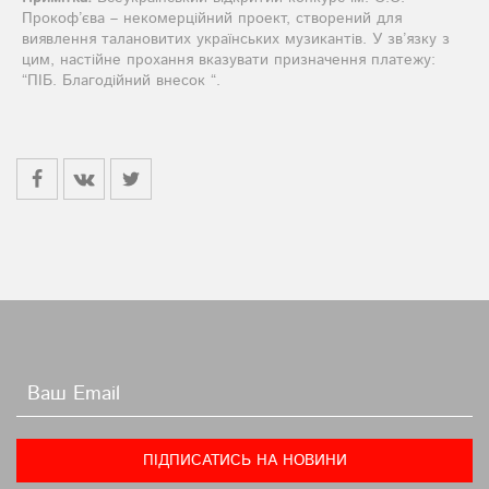
Прокоф’єва – некомерційний проект, створений для
виявлення талановитих українських музикантів. У зв’язку з
цим, настійне прохання вказувати призначення платежу:
“ПІБ. Благодійний внесок “.