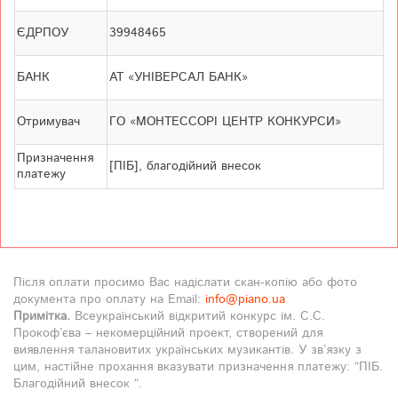
ЄДРПОУ
39948465
БАНК
АТ «УНІВЕРСАЛ БАНК»
Отримувач
ГО «МОНТЕССОРІ ЦЕНТР КОНКУРСИ»
Призначення
[ПІБ], благодійний внесок
платежу
Після оплати просимо Вас надіслати скан-копію або фото
документа про оплату на Email:
info@piano.ua
Примітка.
Всеукраїнський відкритий конкурс ім. С.С.
Прокоф’єва – некомерційний проект, створений для
виявлення талановитих українських музикантів. У зв’язку з
цим, настійне прохання вказувати призначення платежу: “ПІБ.
Благодійний внесок “.