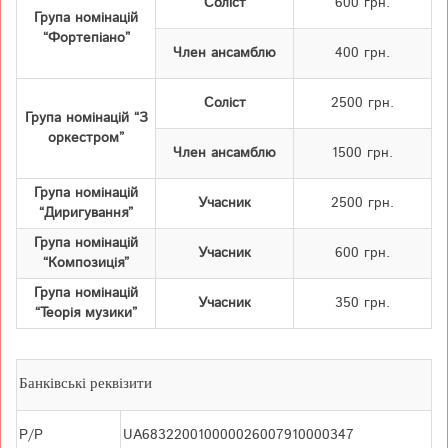
Соліст
600 грн.
Група номінацій
“Фортепіано”
Член ансамблю
400 грн.
Соліст
2500 грн.
Група номінацій “З
оркестром”
Член ансамблю
1500 грн.
Група номінацій
Учасник
2500 грн.
“Диригування”
Група номінацій
Учасник
600 грн.
“Композиція”
Група номінацій
Учасник
350 грн.
“Теорія музики”
Банківські реквізити
Р/Р
UA683220010000026007910000347