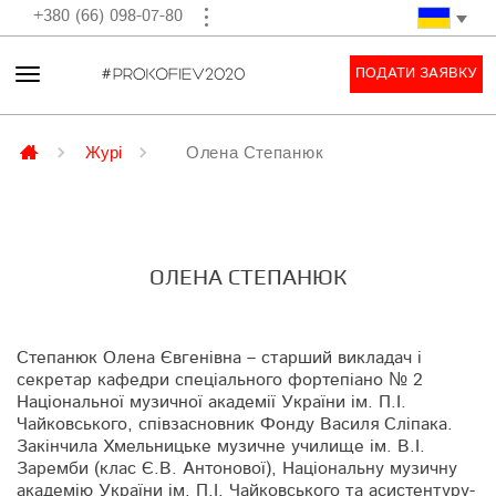
+380 (66) 098-07-80
ПОДАТИ ЗАЯВКУ
Журі
Олена Степанюк
ОЛЕНА СТЕПАНЮК
Степанюк Олена Євгенівна – старший викладач і
секретар кафедри спеціального фортепіано № 2
Національної музичної академії України ім. П.І.
Чайковського, співзасновник Фонду Василя Сліпака.
Закінчила Хмельницьке музичне училище ім. В.І.
Заремби (клас Є.В. Антонової), Національну музичну
академію України ім. П.І. Чайковського та асистентуру-