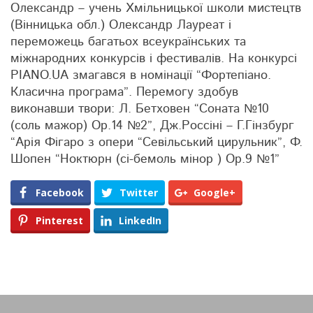
Олександр – учень Хмільницької школи мистецтв
(Вінницька обл.) Олександр Лауреат і
переможець багатьох всеукраїнських та
міжнародних конкурсів і фестивалів. На конкурсі
PIANO.UA змагався в номінації “Фортепіано.
Класична програма”. Перемогу здобув
виконавши твори: Л. Бетховен “Соната №10
(соль мажор) Ор.14 №2”, Дж.Россіні – Г.Гінзбург
“Арія Фігаро з опери “Севільський цирульник”, Ф.
Шопен “Ноктюрн (сі-бемоль мінор ) Ор.9 №1”
Facebook
Twitter
Google+
Pinterest
LinkedIn