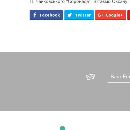
П. Чай­ков­ського “Серенада”. Вітаємо Оксану
Facebook
Twitter
Google+