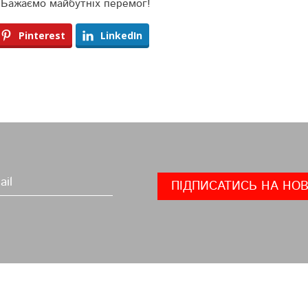
! Бажаємо май­бутніх перемог!
Pinterest
LinkedIn