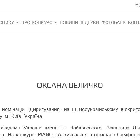
+
СНИКУ
ПРО КОНКУРС
НОВИНИ
ВІДГУКИ
ФОТОБАНК
КОНТ
ОКСАНА ВЕЛИЧКО
омінацій “Диригування” на IІІ Все­україн­ському відкрито
у, м. Київ, Україна.
кадемії України імені П.І. Чай­ков­ського. Закінчила Льв
сів. На конкурсі PIANO.UA змагалася в номінації Симфо­ніч