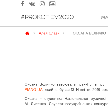
УЧА
Алея Слави
ОКСАНА ВЕЛИЧКО
Оксана Величко завоювала Гран-Прі в групі н
PIANO.UA
, який відбувся 13-14 квітня 2019 рок
Оксана – студентка Націо­наль­ної музичної а
М. Лисенка. Лауреат все­україн­ських конкур