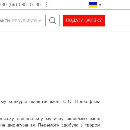
380 (66) 098-07-80
ПОДАТИ ЗАЯВКУ
АКТИ
РЕЗУЛЬТАТИ
му конкурсі піаністів імені С.С. Про­коф’єва
ів­ську націо­наль­ну музичну ака­демію імені
не ди­ри­гуван­ня. Перемогу здобула з твором