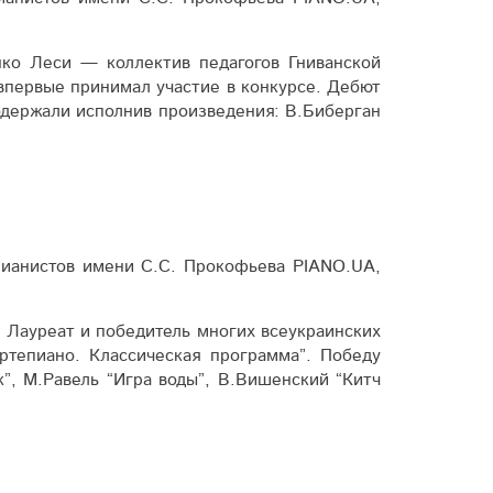
ко Леси — коллектив педагогов Гниванской
 впервые принимал участие в конкурсе. Дебют
одержали исполнив произведения: В.Биберган
пианистов имени С.С. Прокофьева PIANO.UA,
Лауреат и победитель многих всеукраинских
тепиано. Классическая программа”. Победу
”, М.Равель “Игра воды”, В.Вишенский “Китч