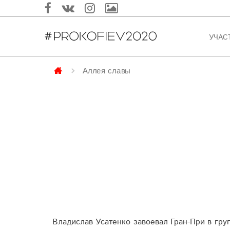
УЧАС
Аллея славы
Владислав Усатенко завоевал Гран-При в груп