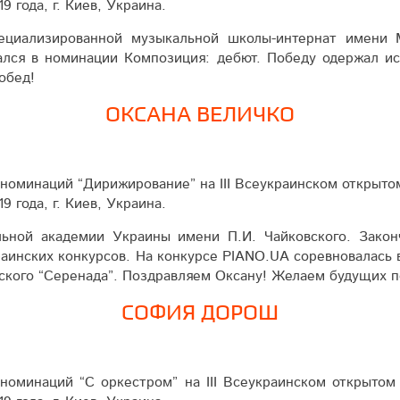
9 года, г. Киев, Украина.
циализированной музыкальной школы-интернат имени М
ался в номинации Композиция: дебют. Победу одержал ис
обед!
ОКСАНА ВЕЛИЧКО
номинаций “Дирижирование” на IІІ Все­украин­ском открыт
9 года, г. Киев, Украина.
ьной академии Украины имени П.И. Чай­ков­ского. Зако
аинских конкурсов. На конкурсе PIANO.UA соревновалась в
в­ского “Серенада”. Поздравляем Оксану! Желаем будущих п
СОФИЯ ДОРОШ
оминаций “С оркестром” на IІІ Все­украин­ском открытом