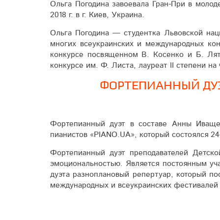
Ольга Погодина завоевала Гран-При в молод
2018 г. в г. Киев, Украина.
Ольга Погодина — студентка Львовской нац
многих всеукраинских и международных ко
конкурсе посвященном В. Косенко и Б. Лятош
конкурсе им. Ф. Листа, лауреат II степени н
ФОРТЕПИАННЫЙ ДУЭ
Фортепианный дуэт в составе Анны Иваще
пианистов «PIANO.UA», который состоялся 24-2
Фортепианный дуэт преподавателей Детско
эмоциональностью. Является постоянным уч
дуэта разноплановый репертуар, который по
международных и всеукраинских фестивалей 