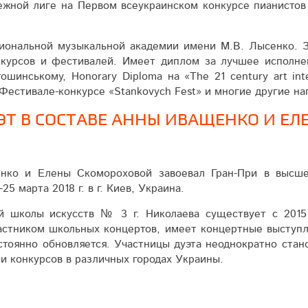
ежной лиге на Первом всеукраинском конкурсе пианистов
иональной музыкальной академии имени М.В. Лысенко. З
нкурсов и фестивалей. Имеет диплом за лучшее исполн
инському, Honorary Diploma на «The 21 century art inter
а Фестивале-конкурсе «Stankovych Fest» и многие другие на
Т В СОСТАВЕ АННЫ ИВАЩЕНКО И Е
нко и Елены Скомороховой завоевал Гран-При в высше
5 марта 2018 г. в г. Киев, Украина.
й школы искусств № 3 г. Николаева существует с 2015 
астником школьных концертов, имеет концертные выступле
стоянно обновляется. Участницы дуэта неоднократно стан
и конкурсов в различных городах Украины.