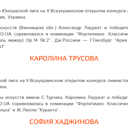
в Юношеской лиге на ІІ Всеукраинском открытом конкурсе
иев, Украина.
кусств (Винницкая обл.) Александр Лауреат и победит
NO.UA соревновался в номинации “Фортепиано. Классиче
оль мажор) Ор.14 №2”, Дж.Россини — Г.Гинзбург “Ария
№1”
КАРОЛИНА ТРУСОВА
ской лиге на ІІ Всеукраинском открытом конкурсе пианист
ина.
ы искусств имени С.Турчака. Каролина Лауреат и победи
O.UA соревновалась в номинации “Фортепиано. Классиче
лька” и Ж.Люлли “Куранта”.
СОФИЯ ХАДЖИНОВА