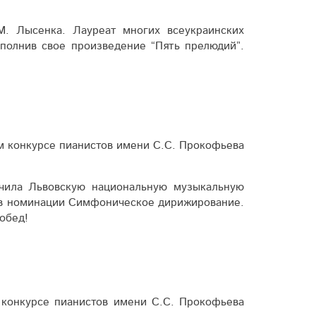
. Лы­сенка. Лауреат многих всеукраинских
полнив свое произведение “Пять прелюдий”.
ом конкурсе пианистов имени С.С. Про­кофьева
нчила Львовскую национальную музыкальную
 номинации Сим­фони­чес­кое дири­жиро­вание.
обед!
 конкурсе пианистов имени С.С. Про­кофьева