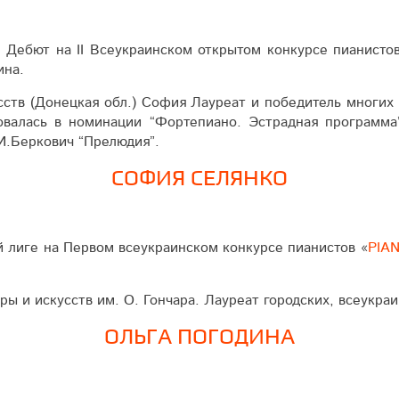
е Дебют на ІІ Всеукраинском открытом конкурсе пианисто
ина.
ств (Донецкая обл.) София Лауреат и победитель многих 
валась в номинации “Фортепиано. Эстрадная программа
И.Беркович “Прелюдия”.
СОФИЯ СЕЛЯНКО
 лиге на Первом всеукраинском кон­кур­се пианистов «
PIA
 искусств им. О. Гончара. Лауреат го­род­ских, все­украин
ОЛЬГА ПОГОДИНА