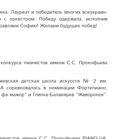
ка. Лауреат и победитель многих все­украин­
о с оркестром. Победу одержала, исполнив
оздравляем Софию! Желаем будущих побед!
 конкурсе пианистов имени С.С. Про­кофьева
я «Киевская детская школа искусств № 2 им.
UA соревновалась в номинации Форте­пиано,
а мажор” и Глинка-Балакирев “Жа­во­ро­нок”.
пианистов имени С.С. Прокофьева PIANO.UA,