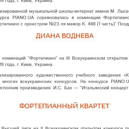
9 года, г. Киев, Украина.
зирован­ной музыкальной школы-интернат имени М. Лы­сен
курсе PIANO.UA соревновалась в номинации Фортепиан
те­пиано с оркест­ром №23 ля мажор К. 488 (1 часть)” П
ДИАНА ВОДНЕВА
 номинаций “Фортепиано” на IІІ Все­украин­ском открытом
9 года, г. Киев, Украина.
иали­зированного ху­до­жест­вен­ного учебного заведени
 многих всеукраинских конкурсов. На конкурсе PIANO.
сполнив произведения: И.С. Бах — “Итальянский концерт ф
ФОРТЕПИАННЫЙ КВАРТЕТ
 Высшей лиге на ІІ Всеукраинском открытом конкурсе 