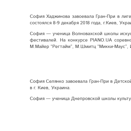
София Хаджинова завоевала Гран-При в лиг
состоялся 8-9 декабря 2018 года, г.Киев, Укра
София — ученица Волновахской школы искус
фестивалей. На конкурсе PIANO.UA соревно
М.Майер “Регтайм”, М.Шмитц “Микки-Маус”, 
София Селянко завоевала Гран-При в Детской
в г. Киев, Украина.
София — ученица Днепровской школы культуры и