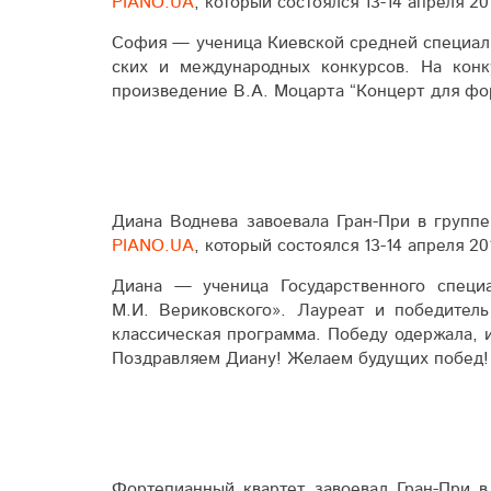
PIANO.UA
, который состоялся 13-14 апреля 201
София — ученица Киевской средней специали­
ских и между­народных конкурсов. На кон
произведение В.А. Моцарта “Концерт для фор
Диана Воднева завоевала Гран-При в группе
PIANO.UA
, который состоялся 13-14 апреля 201
Диана — ученица Госу­дар­ствен­ного спе­ц
М.И. Вериковского». Лауреат и победитель
классическая программа. Победу одержала, и
Поздрав­ляем Диану! Желаем бу­ду­щих побед!
Фортепианный квартет завоевал Гран-При в