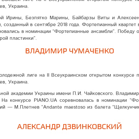
иев, Украина.
й Ирины, Безпятко Марины, Байбарзы Виты и Алексеен
, созданный в сентябре 2018 года. Фортепианный квартет
новались в номинации “Фортепианные ансамбли”. Победу 
рой пластинки”.
ВЛАДИМИР ЧУМАЧЕНКО
олодежной лиге на ІІ Всеукраинском открытом конкурсе 
иев, Украина.
ной академии Украины имени П.И. Чайковского. Владимир 
 На конкурсе PIANO.UA соревновалась в номинации “Фор
ий — М.Плетнев “Andante maestoso из балета “Щелкунчик
АЛЕКСАНДР ДЗВИНКОВСКИЙ