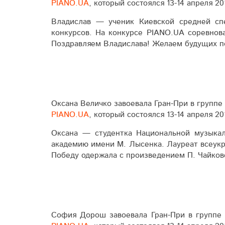
PIANO.UA
, который состоялся 13-14 апреля 201
Владислав — ученик Киевской средней спе
конкурсов. На конкурсе PIANO.UA соревнов
Поздравляем Владислава! Желаем будущих п
Оксана Величко завоевала Гран-При в группе 
PIANO.UA
, который состоялся 13-14 апреля 201
Оксана — студентка Национальной музыкал
академию имени М. Лы­сен­ка. Лауреат всеукр
Победу одержала с произ­веде­нием П. Чай­ко
София Дорош завоевала Гран-При в группе н