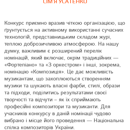
СІМ’Я УСАТЕНКО
Конкурс приємно вразив чіткою організацією, що
ґрунтується на активному використанні сучасних
технологій, представницьким складом журі,
теплою доброзичливою атмосферою. На нашу
думку, важливим є розширений перелік
номінацій, який включає, окрім традиційних —
«Фортепіано» та «З оркестром» і інші, зокрема,
номінацію «Композиція». Це дає можливість
музикантам, що захоплюються створенням
музики та шукають власні фарби, стилі, образи
та підходи, поділитись результатами своєї
творчості та відчути – як їх сприймають
професійні композитори та музиканти. Для
учасників конкурсу в даній номінації чудово
вибрано і місце його проведення — Національна
спілка композиторів України.