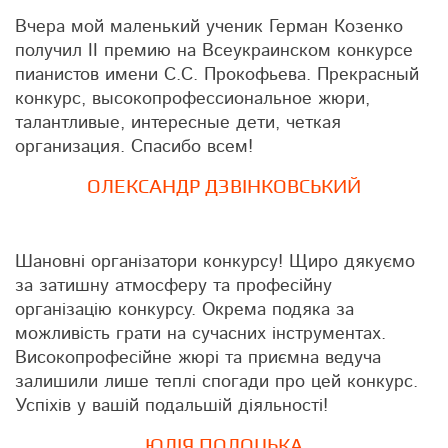
Вчера мой маленький ученик Герман Козенко
получил ІІ премию на Всеукраинском конкурсе
пианистов имени С.С. Прокофьева. Прекрасный
конкурс, высокопрофессиональное жюри,
талантливые, интересные дети, четкая
организация. Спасибо всем!
ОЛЕКСАНДР ДЗВІНКОВСЬКИЙ
Шановні організатори конкурсу! Щиро дякуємо
за затишну атмосферу та професійну
організацію конкурсу. Окрема подяка за
можливість грати на сучасних інструментах.
Високопрофесійне жюрі та приємна ведуча
залишили лише теплі спогади про цей конкурс.
Успіхів у вашій подальшій діяльності!
ЮЛІЯ ПОЛОЦЬКА